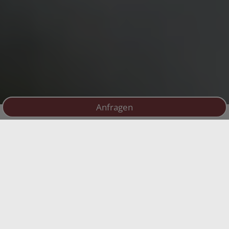
Anfragen
Echt. Pur. Hecherhof.
Wo Tradition und Weitblick zu Hause
sind
Am sonnigen Hang von Kematen, dort wo die
Südtiroler Bergwelt zum Greifen nah
scheint,